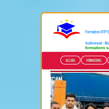
Formation BTP En
Audiovisuel - Mu
formations s
ACCUEIL
FORMATIONS