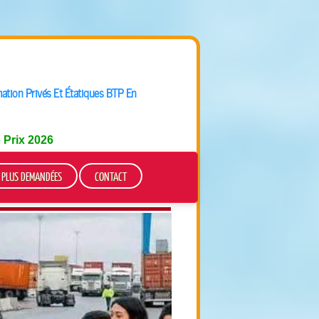
ation Privés Et Étatiques BTP En
e
Prix 2026
S PLUS DEMANDÉES
CONTACT