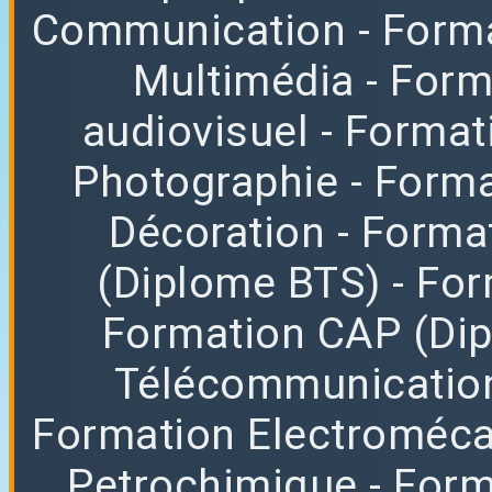
Communication
- Form
Multimédia
- For
audiovisuel
- Format
Photographie
- Forma
Décoration
- Forma
(Diplome BTS)
- Fo
Formation CAP (Di
Télécommunicatio
Formation Electroméc
Petrochimique
- For