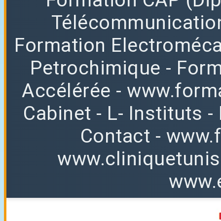
Télécommunicatio
Formation Electroméc
Petrochimique
- For
Accélérée
-
www.forma
Cabinet
-
L
-
Instituts
-
Contact
-
www.f
www.cliniquetuni
www.