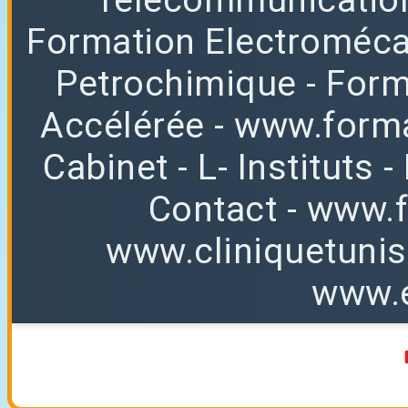
Formation Electroméc
Petrochimique
- For
Accélérée
-
www.forma
Cabinet
-
L
-
Instituts
-
Contact
-
www.f
www.cliniquetuni
www.