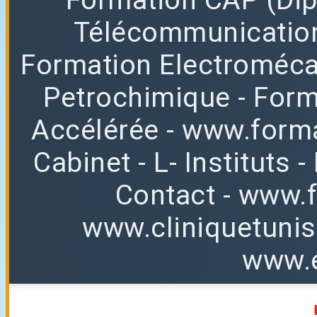
Télécommunicatio
Formation Electroméc
Petrochimique
- For
Accélérée
-
www.forma
Cabinet
-
L
-
Instituts
-
Contact
-
www.f
www.cliniquetuni
www.