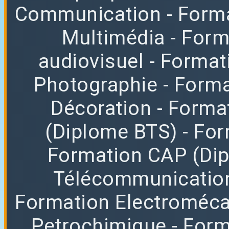
Communication
- Form
Multimédia
- For
audiovisuel
- Format
Photographie
- Forma
Décoration
- Forma
(Diplome BTS)
- Fo
Formation CAP (Di
Télécommunicatio
Formation Electroméc
Petrochimique
- For