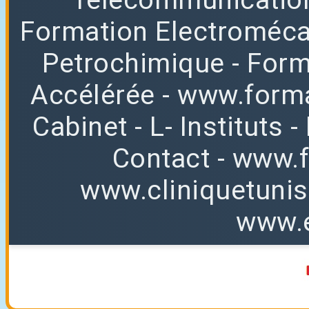
Formation Electroméc
Petrochimique
- For
Accélérée
-
www.forma
Cabinet
-
L
-
Instituts
-
Contact
-
www.f
www.cliniquetuni
www.