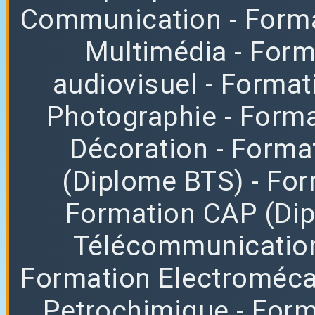
Communication
- Form
Multimédia
- For
audiovisuel
- Format
Photographie
- Forma
Décoration
- Forma
(Diplome BTS)
- Fo
Formation CAP (Di
Télécommunicatio
Formation Electroméc
Petrochimique
- For