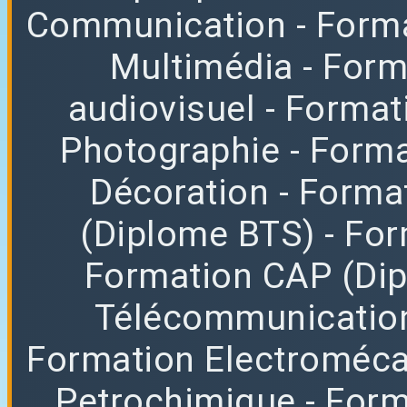
Communication
- Form
Multimédia
- For
audiovisuel
- Format
Photographie
- Forma
Décoration
- Forma
(Diplome BTS)
- Fo
Formation CAP (Di
Télécommunicatio
Formation Electroméc
Petrochimique
- For