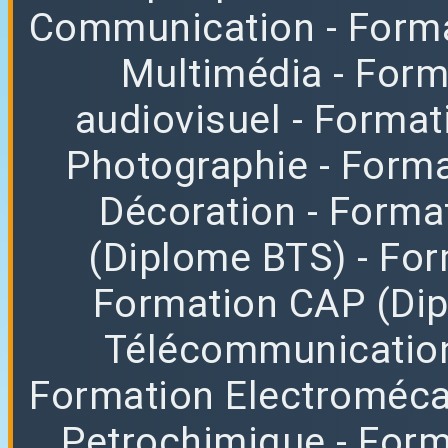
Communication
- Form
Multimédia
- For
audiovisuel
- Format
Photographie
- Forma
Décoration
- Forma
(Diplome BTS)
- Fo
Formation CAP (Di
Télécommunicatio
Formation Electroméc
Petrochimique
- For