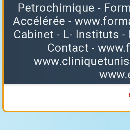
Petrochimique
- For
Accélérée
-
www.forma
Cabinet
-
L
-
Instituts
-
Contact
-
www.f
www.cliniquetuni
www.