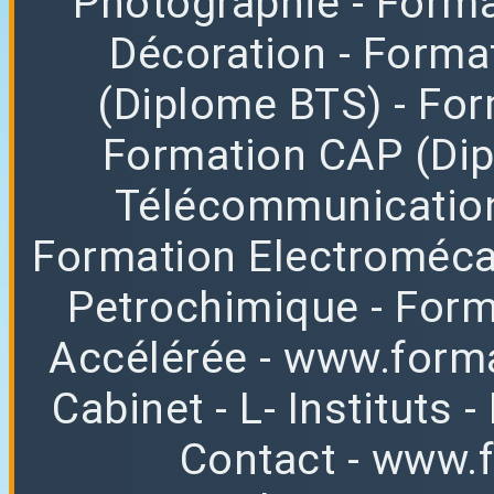
Photographie
- Forma
Décoration
- Forma
(Diplome BTS)
- Fo
Formation CAP (Di
Télécommunicatio
Formation Electroméc
Petrochimique
- For
Accélérée
-
www.forma
Cabinet
-
L
-
Instituts
-
Contact
-
www.f