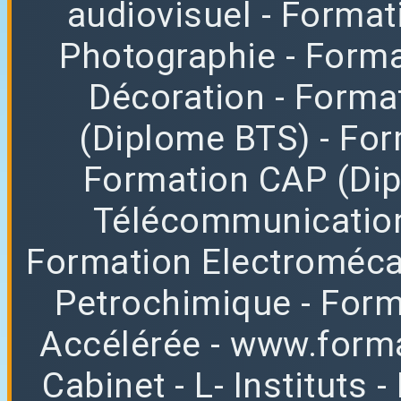
audiovisuel
- Format
Photographie
- Forma
Décoration
- Forma
(Diplome BTS)
- Fo
Formation CAP (Di
Télécommunicatio
Formation Electroméc
Petrochimique
- For
Accélérée
-
www.forma
Cabinet
-
L
-
Instituts
-