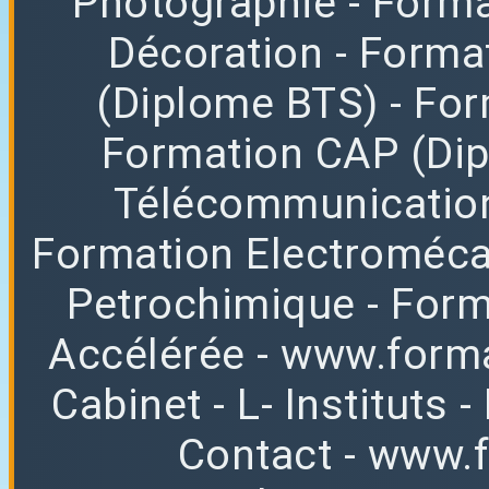
Photographie
- Forma
Décoration
- Forma
(Diplome BTS)
- Fo
Formation CAP (Di
Télécommunicatio
Formation Electroméc
Petrochimique
- For
Accélérée
-
www.forma
Cabinet
-
L
-
Instituts
-
Contact
-
www.f