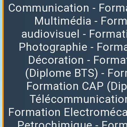
Communication
- Form
Multimédia
- For
audiovisuel
- Format
Photographie
- Forma
Décoration
- Forma
(Diplome BTS)
- Fo
Formation CAP (Di
Télécommunicatio
Formation Electroméc
Petrochimique
- For