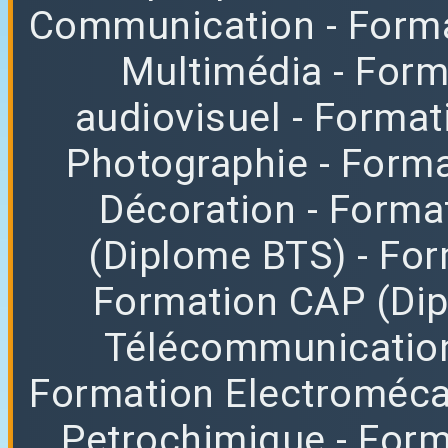
Communication
- Form
Multimédia
- For
audiovisuel
- Format
Photographie
- Forma
Décoration
- Forma
(Diplome BTS)
- Fo
Formation CAP (Di
Télécommunicatio
Formation Electroméc
Petrochimique
- For