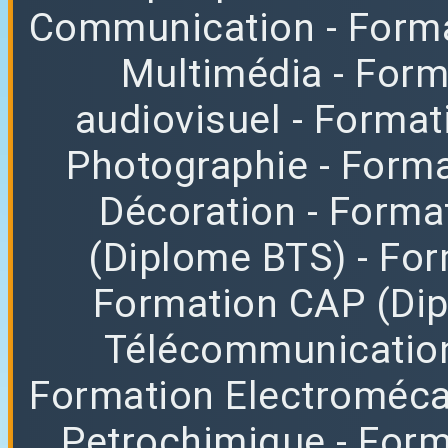
Communication
- Form
Multimédia
- For
audiovisuel
- Format
Photographie
- Forma
Décoration
- Forma
(Diplome BTS)
- Fo
Formation CAP (Di
Télécommunicatio
Formation Electroméc
Petrochimique
- For