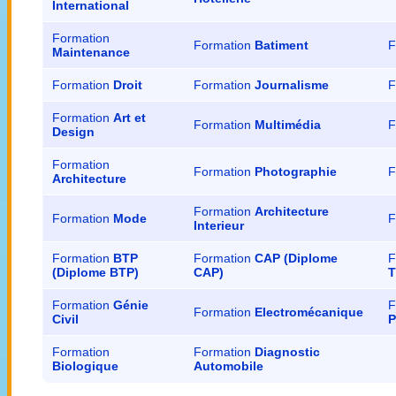
International
Formation
Formation
Batiment
F
Maintenance
Formation
Droit
Formation
Journalisme
F
Formation
Art et
Formation
Multimédia
F
Design
Formation
Formation
Photographie
F
Architecture
Formation
Architecture
Formation
Mode
F
Interieur
Formation
BTP
Formation
CAP (Diplome
F
(Diplome BTP)
CAP)
T
Formation
Génie
F
Formation
Electromécanique
Civil
P
Formation
Formation
Diagnostic
Biologique
Automobile