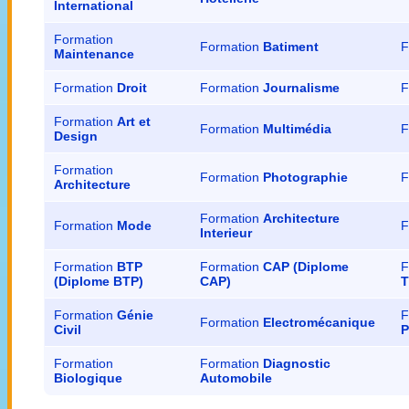
International
Formation
Formation
Batiment
F
Maintenance
Formation
Droit
Formation
Journalisme
F
Formation
Art et
Formation
Multimédia
F
Design
Formation
Formation
Photographie
F
Architecture
Formation
Architecture
Formation
Mode
F
Interieur
Formation
BTP
Formation
CAP (Diplome
F
(Diplome BTP)
CAP)
T
Formation
Génie
F
Formation
Electromécanique
Civil
P
Formation
Formation
Diagnostic
Biologique
Automobile