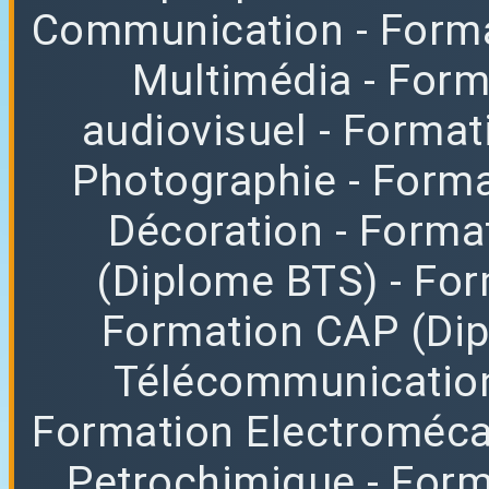
Communication
- Form
Multimédia
- For
audiovisuel
- Format
Photographie
- Forma
Décoration
- Forma
(Diplome BTS)
- Fo
Formation CAP (Di
Télécommunicatio
Formation Electroméc
Petrochimique
- For