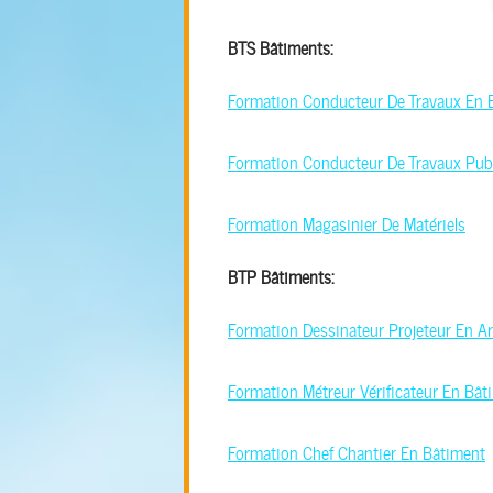
BTS Bâtiments:
Formation Conducteur De Travaux En 
Formation Conducteur De Travaux Pub
Formation Magasinier De Matériels
BTP Bâtiments:
Formation Dessinateur Projeteur En Ar
Formation Métreur Vérificateur En Bât
Formation Chef Chantier En Bâtiment