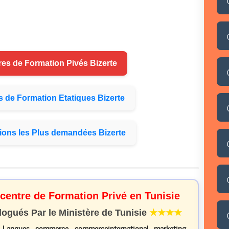
res de
Formation
Pivés Bizerte
s de
Formation
Etatiques Bizerte
ions
les Plus demandées Bizerte
 centre de Formation Privé en Tunisie
gués Par le Ministère de Tunisie
★★★★
, Langues, commerce, commerceinternational, marketing,