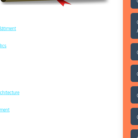
Bâtiment
lics
chitecture
iment