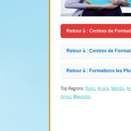
Retour à : Centres de Format
Retour à : Centres de Format
Retour à : Formations les P
Top Regions :
Tunis
,
Ariana
,
Mahdia
,
Ar
Arous
,
Manouba
..