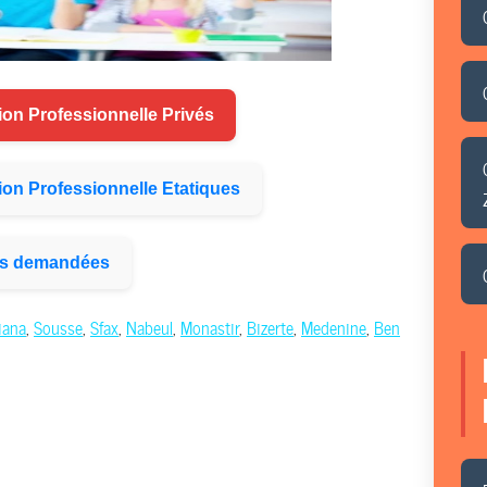
ion Professionnelle Privés
ion Professionnelle Etatiques
lus demandées
iana
,
Sousse
,
Sfax
,
Nabeul
,
Monastir
,
Bizerte
,
Medenine
,
Ben