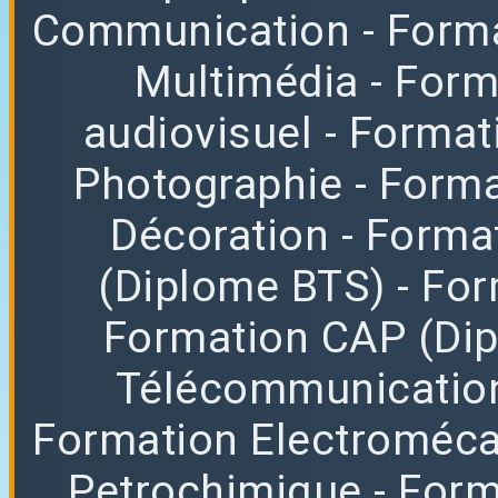
Communication
- Form
Multimédia
- For
audiovisuel
- Format
Photographie
- Forma
Décoration
- Forma
(Diplome BTS)
- Fo
Formation CAP (Di
Télécommunicatio
Formation Electroméc
Petrochimique
- For