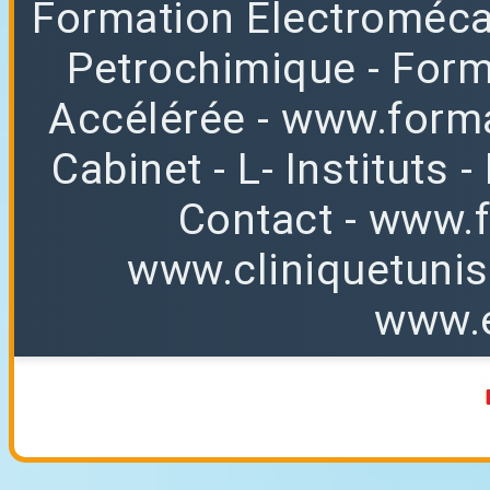
Formation Electroméc
Petrochimique
- For
Accélérée
-
www.forma
Cabinet
-
L
-
Instituts
-
Contact
-
www.f
www.cliniquetuni
www.