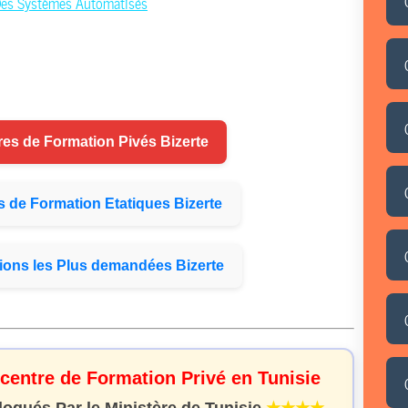
Des Systèmes Automatisés
res de
Formation
Pivés Bizerte
s de
Formation
Etatiques Bizerte
ions
les Plus demandées Bizerte
 centre de Formation Privé en Tunisie
gués Par le Ministère de Tunisie
★★★★