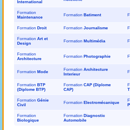
International
Formation
Formation
Batiment
F
Maintenance
Formation
Droit
Formation
Journalisme
F
Formation
Art et
Formation
Multimédia
F
Design
Formation
Formation
Photographie
F
Architecture
Formation
Architecture
Formation
Mode
F
Interieur
Formation
BTP
Formation
CAP (Diplome
F
(Diplome BTP)
CAP)
T
Formation
Génie
F
Formation
Electromécanique
Civil
P
Formation
Formation
Diagnostic
Biologique
Automobile