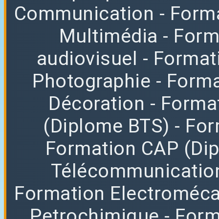
Communication
- Form
Multimédia
- For
audiovisuel
- Format
Photographie
- Forma
Décoration
- Forma
(Diplome BTS)
- Fo
Formation CAP (Di
Télécommunicatio
Formation Electroméc
Petrochimique
- For