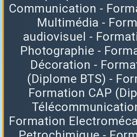
Communication
- Form
Multimédia
- For
audiovisuel
- Format
Photographie
- Forma
Décoration
- Forma
(Diplome BTS)
- Fo
Formation CAP (Di
Télécommunicatio
Formation Electroméc
Petrochimique
- For