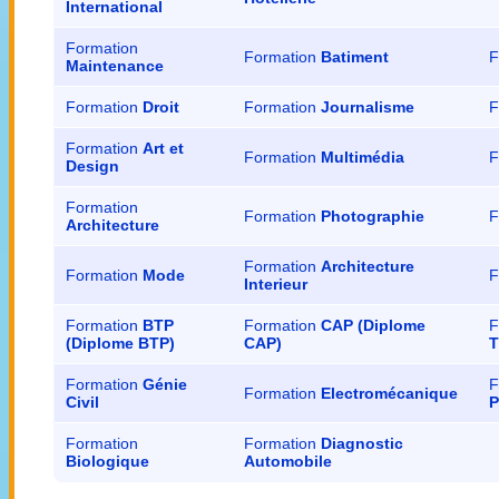
International
Formation
Formation
Batiment
F
Maintenance
Formation
Droit
Formation
Journalisme
F
Formation
Art et
Formation
Multimédia
F
Design
Formation
Formation
Photographie
F
Architecture
Formation
Architecture
Formation
Mode
F
Interieur
Formation
BTP
Formation
CAP (Diplome
F
(Diplome BTP)
CAP)
T
Formation
Génie
F
Formation
Electromécanique
Civil
P
Formation
Formation
Diagnostic
Biologique
Automobile