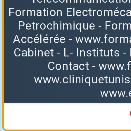
Formation Electroméc
Petrochimique
- For
Accélérée
-
www.forma
Cabinet
-
L
-
Instituts
-
Contact
-
www.f
www.cliniquetuni
www.