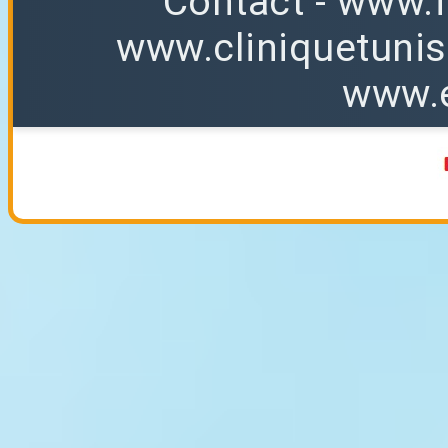
Contact
-
www.f
www.cliniquetuni
www.