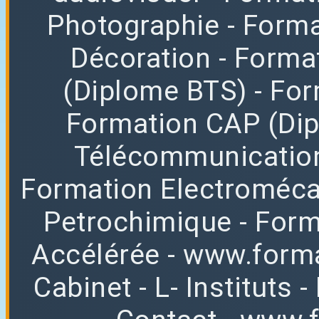
Photographie
- Forma
Décoration
- Forma
(Diplome BTS)
- Fo
Formation CAP (Di
Télécommunicatio
Formation Electroméc
Petrochimique
- For
Accélérée
-
www.forma
Cabinet
-
L
-
Instituts
-