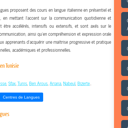
ngues proposent des cours en langue italienne en présentiel et
x, en mettant l’accent sur la communication quotidienne et
 être accélérés, intensifs ou extensifs, et sont axés sur le
mmunication, ainsi qu’en compréhension et expression orale
aux apprenants d’acquérir une maîtrise progressive et pratique
nnelles, académiques et professionnelles.
 en Tunisie
sse
,
Sfax
,
Tunis
,
Ben Arous
,
Ariana
,
Nabeul
,
Bizerte
..
Centres de Langues
ngues