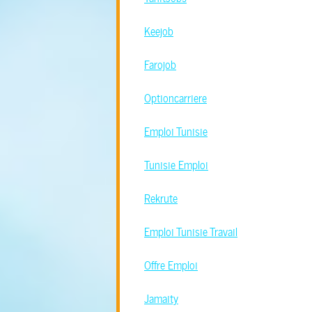
Keejob
Farojob
Optioncarriere
Emploi Tunisie
Tunisie Emploi
Rekrute
Emploi Tunisie Travail
Offre Emploi
Jamaity