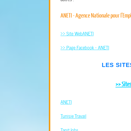
ANETI - Agence Nationale pour l'Emplo
>> Site WebANETI
>> Page Facebook - ANETI
LES SITE
>> Sites
ANETI
Tunisie Travail
TanitJobs