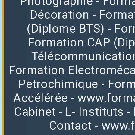
Photographie
- Forma
Décoration
- Forma
(Diplome BTS)
- Fo
Formation CAP (Di
Télécommunicatio
Formation Electroméc
Petrochimique
- For
Accélérée
-
www.forma
Cabinet
-
L
-
Instituts
-
Contact
-
www.f