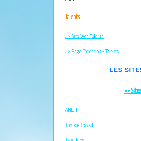
Talents
>> Site Web Talents
>> Page Facebook - Talents
LES SITE
>> Sites
ANETI
Tunisie Travail
TanitJobs