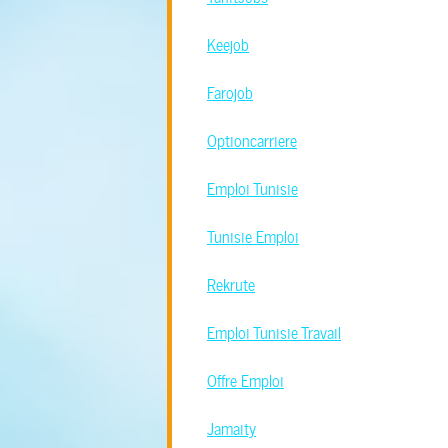
Keejob
Farojob
Optioncarriere
Emploi Tunisie
Tunisie Emploi
Rekrute
Emploi Tunisie Travail
Offre Emploi
Jamaity