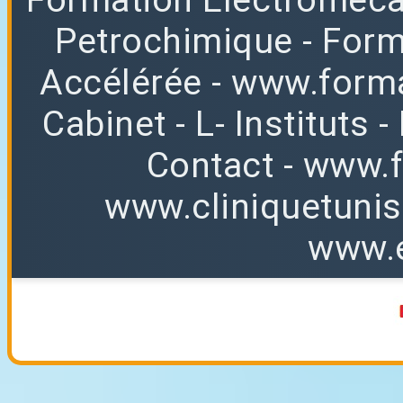
Petrochimique
- For
Accélérée
-
www.forma
Cabinet
-
L
-
Instituts
-
Contact
-
www.f
www.cliniquetuni
www.