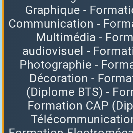
Graphique
- Format
Communication
- Form
Multimédia
- For
audiovisuel
- Format
Photographie
- Forma
Décoration
- Forma
(Diplome BTS)
- Fo
Formation CAP (Di
Télécommunicatio
Formation Electroméc