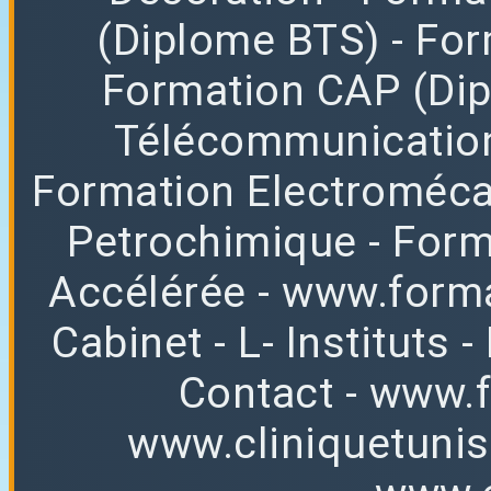
(Diplome BTS)
- Fo
Formation CAP (Di
Télécommunicatio
Formation Electroméc
Petrochimique
- For
Accélérée
-
www.forma
Cabinet
-
L
-
Instituts
-
Contact
-
www.f
www.cliniquetuni