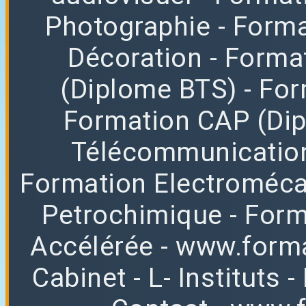
Photographie
- Forma
Décoration
- Forma
(Diplome BTS)
- Fo
Formation CAP (Di
Télécommunicatio
Formation Electroméc
Petrochimique
- For
Accélérée
-
www.forma
Cabinet
-
L
-
Instituts
-