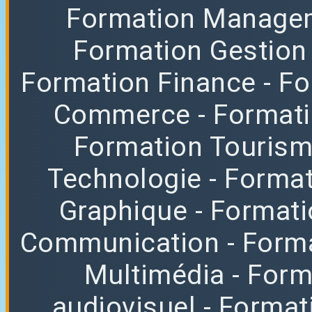
Formation Manag
Formation Gestion
Formation Finance
- F
Commerce
- Format
Formation Tourisme
Technologie
- Format
Graphique
- Format
Communication
- Form
Multimédia
- For
audiovisuel
- Format