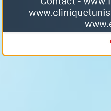
Contact
-
www.f
www.cliniquetuni
www.