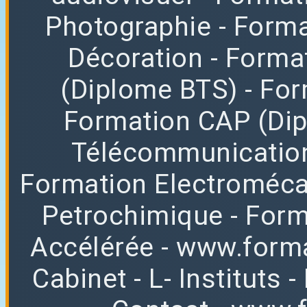
Photographie
- Forma
Décoration
- Forma
(Diplome BTS)
- Fo
Formation CAP (Di
Télécommunicatio
Formation Electroméc
Petrochimique
- For
Accélérée
-
www.forma
Cabinet
-
L
-
Instituts
-