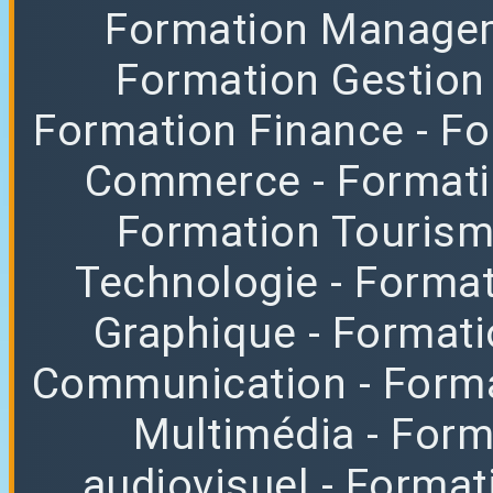
Formation Manag
Formation Gestion
Formation Finance
- F
Commerce
- Format
Formation Tourisme
Technologie
- Format
Graphique
- Format
Communication
- Form
Multimédia
- For
audiovisuel
- Format