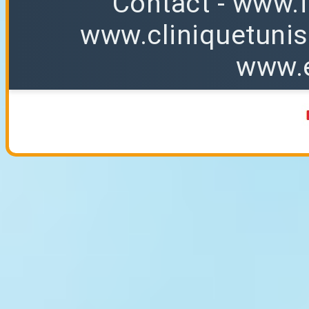
Contact
-
www.f
www.cliniquetuni
www.