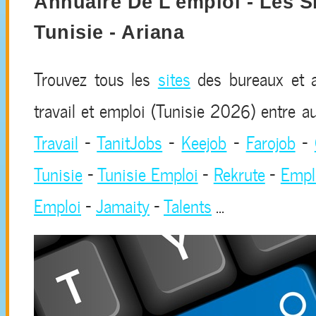
Annuaire De L'emploi - Les S
Tunisie - Ariana
Trouvez tous les
sites
des bureaux et a
travail et emploi (Tunisie 2026) entre au
Travail
-
TanitJobs
-
Keejob
-
Farojob
-
Tunisie
-
Tunisie Emploi
-
Rekrute
-
Emplo
Emploi
-
Jamaity
-
Talents
...