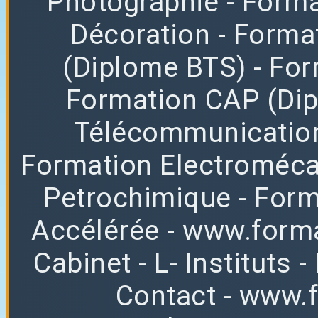
Photographie
- Forma
Décoration
- Forma
(Diplome BTS)
- Fo
Formation CAP (Di
Télécommunicatio
Formation Electroméc
Petrochimique
- For
Accélérée
-
www.forma
Cabinet
-
L
-
Instituts
-
Contact
-
www.f